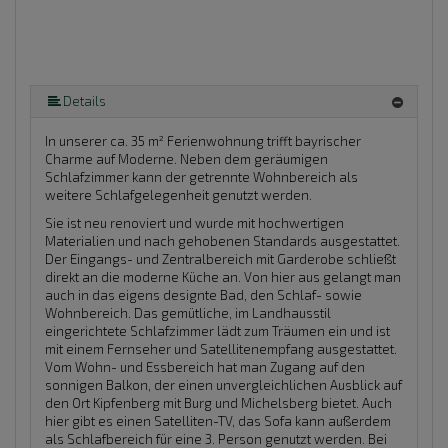
Details
In unserer ca. 35 m² Ferienwohnung trifft bayrischer
Charme auf Moderne. Neben dem geräumigen
Schlafzimmer kann der getrennte Wohnbereich als
weitere Schlafgelegenheit genutzt werden.
Sie ist neu renoviert und wurde mit hochwertigen
Materialien und nach gehobenen Standards ausgestattet.
Der Eingangs- und Zentralbereich mit Garderobe schließt
direkt an die moderne Küche an. Von hier aus gelangt man
auch in das eigens designte Bad, den Schlaf- sowie
Wohnbereich. Das gemütliche, im Landhausstil
eingerichtete Schlafzimmer lädt zum Träumen ein und ist
mit einem Fernseher und Satellitenempfang ausgestattet.
Vom Wohn- und Essbereich hat man Zugang auf den
sonnigen Balkon, der einen unvergleichlichen Ausblick auf
den Ort Kipfenberg mit Burg und Michelsberg bietet. Auch
hier gibt es einen Satelliten-TV, das Sofa kann außerdem
als Schlafbereich für eine 3. Person genutzt werden. Bei