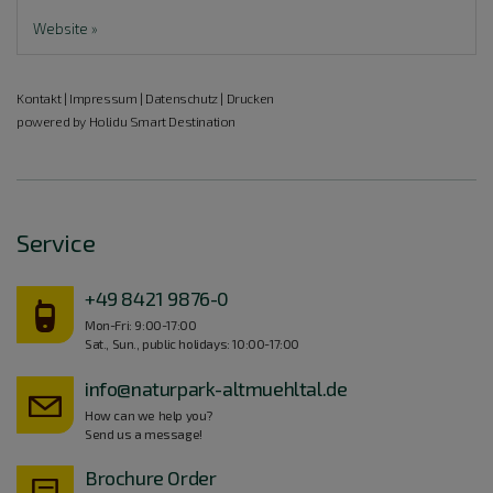
Website »
Kontakt
|
Impressum
|
Datenschutz
|
Drucken
powered by Holidu Smart Destination
Service
+49 8421 9876-0
Mon-Fri: 9:00-17:00
Sat., Sun., public holidays: 10:00-17:00
info@naturpark-altmuehltal.de
How can we help you?
Send us a message!
Brochure Order