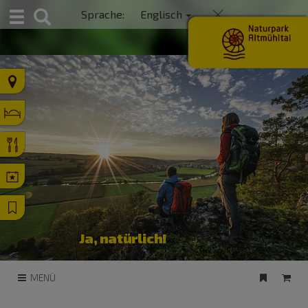
S
Sprache:
Englisch
u
c
h
e
Ja, natürlich!
MENÜ