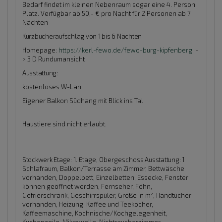
Bedarf findet im kleinen Nebenraum sogar eine 4. Person
Platz. Verfügbar ab 50,- € pro Nacht für 2 Personen ab 7
Nächten
Kurzbucheraufschlag von 1 bis 6 Nächten
Homepage:
https://kerl-fewo.de/fewo-burg-kipfenberg
-
> 3 D Rundumansicht
Ausstattung:
kostenloses W-Lan
Eigener Balkon Südhang mit Blick ins Tal
Haustiere sind nicht erlaubt.
Stockwerk Etage:
1. Etage, Obergeschoss
Ausstattung:
1
Schlafraum, Balkon/Terrasse am Zimmer, Bettwäsche
vorhanden, Doppelbett, Einzelbetten, Essecke, Fenster
können geöffnet werden, Fernseher, Föhn,
Gefrierschrank, Geschirrspüler, Größe in m², Handtücher
vorhanden, Heizung, Kaffee und Teekocher,
Kaffeemaschine, Kochnische/Kochgelegenheit,