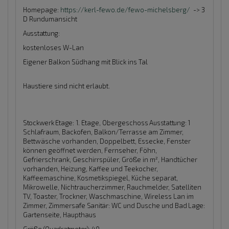
Homepage:
https://kerl-fewo.de/fewo-michelsberg/
-> 3
D Rundumansicht
Ausstattung:
kostenloses W-Lan
Eigener Balkon Südhang mit Blick ins Tal
Haustiere sind nicht erlaubt.
Stockwerk Etage:
1. Etage, Obergeschoss
Ausstattung:
1
Schlafraum, Backofen, Balkon/Terrasse am Zimmer,
Bettwäsche vorhanden, Doppelbett, Essecke, Fenster
können geöffnet werden, Fernseher, Föhn,
Gefrierschrank, Geschirrspüler, Größe in m², Handtücher
vorhanden, Heizung, Kaffee und Teekocher,
Kaffeemaschine, Kosmetikspiegel, Küche separat,
Mikrowelle, Nichtraucherzimmer, Rauchmelder, Satelliten
TV, Toaster, Trockner, Waschmaschine, Wireless Lan im
Zimmer, Zimmersafe
Sanitär:
WC und Dusche und Bad
Lage:
Gartenseite, Haupthaus
Größe (Quadratmeter): 40