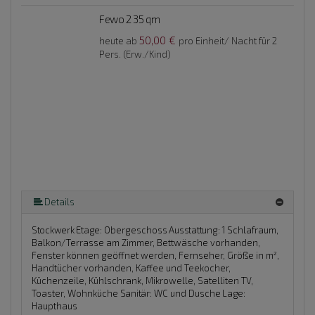
Fewo 2 35 qm
50,00 €
heute ab
pro Einheit/ Nacht für 2
Pers. (Erw./Kind)
Details
Stockwerk Etage:
Obergeschoss
Ausstattung:
1 Schlafraum,
Balkon/Terrasse am Zimmer, Bettwäsche vorhanden,
Fenster können geöffnet werden, Fernseher, Größe in m²,
Handtücher vorhanden, Kaffee und Teekocher,
Küchenzeile, Kühlschrank, Mikrowelle, Satelliten TV,
Toaster, Wohnküche
Sanitär:
WC und Dusche
Lage:
Haupthaus