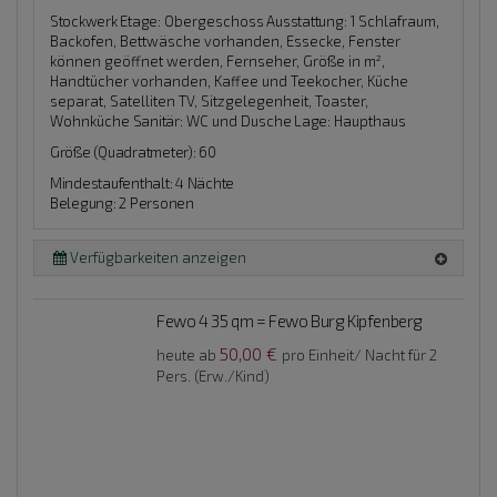
Stockwerk Etage:
Obergeschoss
Ausstattung:
1 Schlafraum,
Backofen, Bettwäsche vorhanden, Essecke, Fenster
können geöffnet werden, Fernseher, Größe in m²,
Handtücher vorhanden, Kaffee und Teekocher, Küche
separat, Satelliten TV, Sitzgelegenheit, Toaster,
Wohnküche
Sanitär:
WC und Dusche
Lage:
Haupthaus
Größe (Quadratmeter): 60
Mindestaufenthalt: 4 Nächte
Belegung: 2 Personen
Verfügbarkeiten anzeigen
Fewo 4 35 qm = Fewo Burg Kipfenberg
50,00 €
heute ab
pro Einheit/ Nacht für 2
Pers. (Erw./Kind)