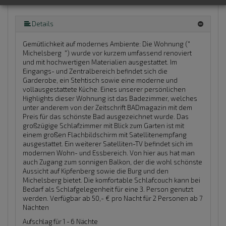
Details
Gemütlichkeit auf modernes Ambiente: Die Wohnung ("
Michelsberg ") wurde vor kurzem umfassend renoviert
und mit hochwertigen Materialien ausgestattet. Im
Eingangs- und Zentralbereich befindet sich die
Garderobe, ein Stehtisch sowie eine moderne und
vollausgestattete Küche. Eines unserer persönlichen
Highlights dieser Wohnung ist das Badezimmer, welches
unter anderem von der Zeitschrift BADmagazin mit dem
Preis für das schönste Bad ausgezeichnet wurde. Das
großzügige Schlafzimmer mit Blick zum Garten ist mit
einem großen Flachbildschirm mit Satellitenempfang
ausgestattet. Ein weiterer Satelliten-TV befindet sich im
modernen Wohn- und Essbereich. Von hier aus hat man
auch Zugang zum sonnigen Balkon, der die wohl schönste
Aussicht auf Kipfenberg sowie die Burg und den
Michelsberg bietet. Die komfortable Schlafcouch kann bei
Bedarf als Schlafgelegenheit für eine 3. Person genutzt
werden. Verfügbar ab 50,- € pro Nacht für 2 Personen ab 7
Nächten
Aufschlag für 1 - 6 Nächte