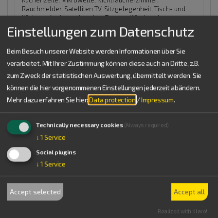
Küchenzeile, Mikrowelle, Nichtraucherzimmer,
Rauchmelder, Satelliten TV, Sitzgelegenheit, Tisch- und
Küchenwäsche vorhanden, Toaster, Wireless Lan im
Zimmer, Zimmersafe
Sanitär:
WC und Dusche und Bad
Lage:
Einstellungen zum Datenschutz
Gartenseite, Haupthaus
Größe (Quadratmeter): 35
Beim Besuch unserer Website werden Informationen über Sie
Belegung: 1-3 Personen
verarbeitet. Mit Ihrer Zustimmung können diese auch an Dritte, z.B.
zum Zweck der statistischen Auswertung, übermittelt werden. Sie
Verfügbarkeiten anzeigen
können die hier vorgenommenen Einstellungen jederzeit abändern.
Mehr dazu erfahren Sie hier:
Data protection
/
Impressum
.
Fewo 5 45 qm
Technically necessary cookies
(Always required)
15,00 €
heute ab
pro Einheit/ Nacht für 3
↓
1
Service
Pers. (Erw./Kind)
Social plugins
↓
1
Service
Accept selected
Accept all
Realized with Klaro!