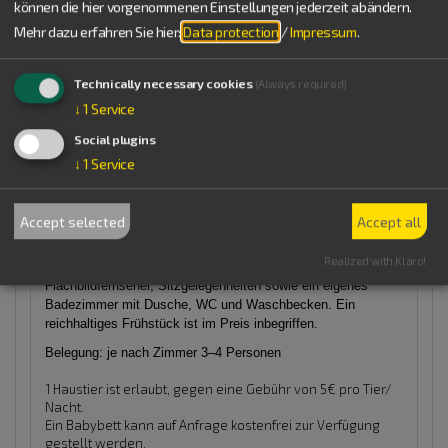
können die hier vorgenommenen Einstellungen jederzeit abändern.
Verfügbarkeiten anzeigen
Mehr dazu erfahren Sie hier:
Data protection
/
Impressum
.
Mehrbettzimmer
Technically necessary cookies
(Always required)
45,00 €
heute ab
pro Einheit/ Nacht für 1
↓
1
Service
Pers. (Erw./Kind)
Social plugins
Details
↓
1
Service
Praktische Mehrbettzimmer
Accept selected
Accept all
Unsere geräumigen Mehrbettzimmer eignen sich besonders
für Familien, Gruppen oder Monteure. Sie verfügen je nach
Realized with Klaro!
Zimmer über drei oder vier komfortable Betten, einen LCD-
Flachbildfernseher, Sitzgelegenheiten sowie ein eigenes
Badezimmer mit Dusche, WC und Waschbecken. Ein
reichhaltiges Frühstück ist im Preis inbegriffen.
Belegung: je nach Zimmer 3–4 Personen
1 Haustier ist erlaubt, gegen eine Gebühr von 5€ pro Tier/
Nacht.
Ein Babybett kann auf Anfrage kostenfrei zur Verfügung
gestellt werden.