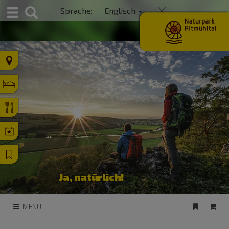
S
Sprache:
Englisch
u
c
h
e
Ja, natürlich!
MENÜ