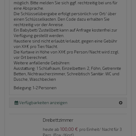
möglich. Bitte melden Sie sich ggf. rechtzeitig bei uns für
eine Absprache.
Die Schlüsselübergabe erfolgt persönlich vor Ort/ über
einen Schlüsselkasten. Den Code dazu erhalten Sie
rechtzeitig vor der Anreise.
Ein Babybett/Zustellbett kann auf Anfrage kostenfrei zur
Verfügung gestellt werden.
Haustiere sind nicht erlaubt/erlaubt, gegen eine Gebühr
von XX€ pro Tier/Nacht.
Die Kurtaxe in Höhe von XX€ pro Person/Nacht wird zzgl.
vor Ort berechnet.
Weitere anfallende Gebühren:
Ausstattung:
1 Schlafraum, Einzelbetten: 2, Föhn, Getrennte
Betten, Nichtraucherzimmer, Schreibtisch
Sanitär:
WC und
Dusche, Waschbecken
Belegung: 1-2 Personen
Verfügbarkeiten anzeigen
Dreibettzimmer
100,00 €
heute ab
pro Einheit/ Nacht für 3
Pers. (Erw./Kind)