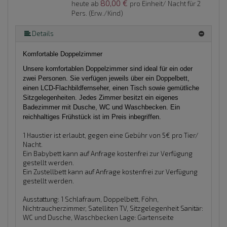
80,00 €
heute ab
pro Einheit/ Nacht für 2
Pers. (Erw./Kind)
Details
Komfortable Doppelzimmer
Unsere komfortablen Doppelzimmer sind ideal für ein oder
zwei Personen. Sie verfügen jeweils über ein Doppelbett,
einen LCD-Flachbildfernseher, einen Tisch sowie gemütliche
Sitzgelegenheiten. Jedes Zimmer besitzt ein eigenes
Badezimmer mit Dusche, WC und Waschbecken. Ein
reichhaltiges Frühstück ist im Preis inbegriffen.
1 Haustier ist erlaubt, gegen eine Gebühr von 5€ pro Tier/
Nacht.
Ein Babybett kann auf Anfrage kostenfrei zur Verfügung
gestellt werden.
Ein Zustellbett kann auf Anfrage kostenfrei zur Verfügung
gestellt werden.
Ausstattung:
1 Schlafraum, Doppelbett, Föhn,
Nichtraucherzimmer, Satelliten TV, Sitzgelegenheit
Sanitär:
WC und Dusche, Waschbecken
Lage:
Gartenseite