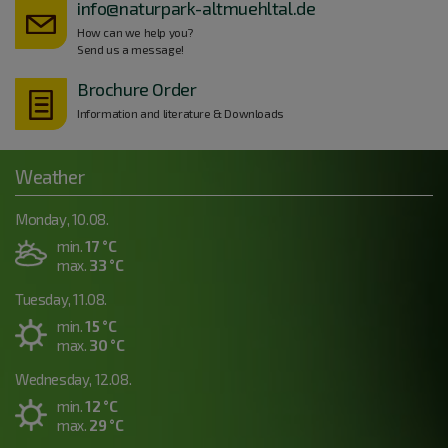
info@naturpark-altmuehltal.de
How can we help you?
Send us a message!
Brochure Order
Information and literature & Downloads
Weather
Monday, 10.08.
min.
17 °C
max.
33 °C
Tuesday, 11.08.
min.
15 °C
max.
30 °C
Wednesday, 12.08.
min.
12 °C
max.
29 °C