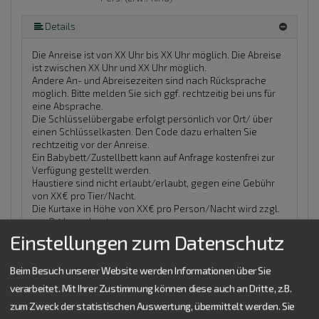
Details
Die Anreise ist von XX Uhr bis XX Uhr möglich. Die Abreise
ist zwischen XX Uhr und XX Uhr möglich.
Andere An- und Abreisezeiten sind nach Rücksprache
möglich. Bitte melden Sie sich ggf. rechtzeitig bei uns für
eine Absprache.
Die Schlüsselübergabe erfolgt persönlich vor Ort/ über
einen Schlüsselkasten. Den Code dazu erhalten Sie
rechtzeitig vor der Anreise.
Ein Babybett/Zustellbett kann auf Anfrage kostenfrei zur
Verfügung gestellt werden.
Haustiere sind nicht erlaubt/erlaubt, gegen eine Gebühr
von XX€ pro Tier/Nacht.
Die Kurtaxe in Höhe von XX€ pro Person/Nacht wird zzgl.
vor Ort berechnet.
Weitere anfallende Gebühren:
Einstellungen zum Datenschutz
Ausstattung:
1 Schlafraum, Doppelbett, Einzelbetten,
Essecke, Föhn, Nichtraucherzimmer, Satelliten TV
Sanitär:
Beim Besuch unserer Website werden Informationen über Sie
WC und Dusche, Waschbecken
Lage:
Gartenseite
verarbeitet. Mit Ihrer Zustimmung können diese auch an Dritte, z.B.
Belegung: 1-5 Personen
zum Zweck der statistischen Auswertung, übermittelt werden. Sie