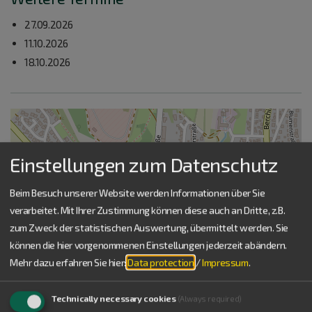
27.09.2026
11.10.2026
18.10.2026
Einstellungen zum Datenschutz
Beim Besuch unserer Website werden Informationen über Sie
verarbeitet. Mit Ihrer Zustimmung können diese auch an Dritte, z.B.
zum Zweck der statistischen Auswertung, übermittelt werden. Sie
können die hier vorgenommenen Einstellungen jederzeit abändern.
Leaflet
|
© OpenStreetMap-Mitwirkende
Mehr dazu erfahren Sie hier:
Data protection
/
Impressum
.
Ort
Technically necessary cookies
(Always required)
Basilika St. Martin