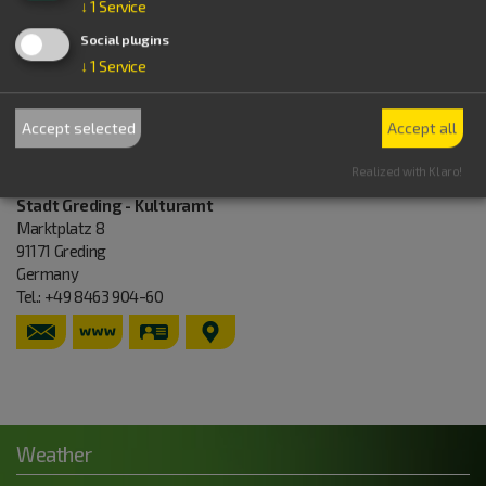
↓
1
Service
Anfahrt über die Bergstraße
91171
Greding
Social plugins
Germany
↓
1
Service
Tel.:
+49 8463 605196
pfarrverband-greding.de
vCard
GPS:
Accept selected
Accept all
49°2'51.74''N
11°21'6.28''E
Veranstalter
Realized with Klaro!
Stadt Greding - Kulturamt
Marktplatz 8
91171
Greding
Germany
Tel.:
+49 8463 904-60
www.greding.de
vCard
GPS:
49°2'44.2''N
11°21'9.94''E
Weather