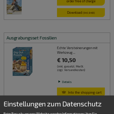
order free of charge
Download
(545,9 KB)
Ausgrabungsset Fossilien
Echte Versteinerungen mit
Werkzeug ...
€ 10,50
(inkl. gesetzl. MwSt.
zzgl. Versandkosten)
Details
Into the shopping cart
Einstellungen zum Datenschutz
WAS IST WAS - FOSSILIEN Spuren des Lebens
Beim Besuch unserer Website werden Informationen über Sie