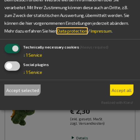
verarbeitet. Mit Ihrer Zustimmung können diese auch an Dritte, z.B.
Band 69
zum Zweck der statistischen Auswertung, übermittelt werden. Sie
€ 9,95
können die hier vorgenommenen Einstellungen jederzeit abändern.
(inkl. gesetzl. MwSt.
Mehr dazu erfahren Sie hier:
Data protection
/
Impressum
.
zzgl. Versandkosten)
Details
Technically necessary cookies
(Always required)
↓
1
Service
Into the shopping cart
Social plugins
↓
1
Service
Plüschtier "Fossi" (10 cm)
Accept selected
Accept all
Maskottchen des Naturpark
Altmühltal
Realized with Klaro!
€ 2,30
(inkl. gesetzl. MwSt.
zzgl. Versandkosten)
Details