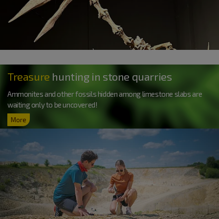
Treasure
hunting in stone quarries
Ammonites and other fossils hidden among limestone slabs are
waiting only to be uncovered!
More