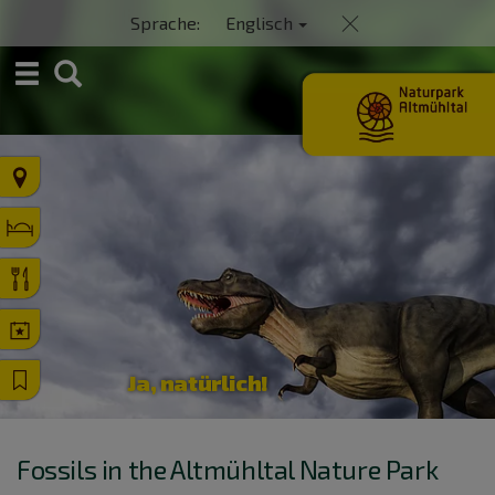
Sprache:
Englisch
S
u
c
h
e
Ja, natürlich!
Fossils in the Altmühltal Nature Park