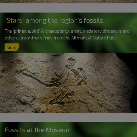
“Stars”
among the region’s fossils
The “primeval bird” Archaeopteryx, small predatory dinosaurs and
other extraordinary finds from the Altmühltal Nature Park.
More
Fossils
at the Museum