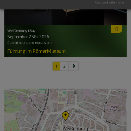
Realized with Klaro!
Weißenburg i.Bay.
September 25
th
, 2026
Guided tours and excursions
Führung im RömerMuseum
1
2