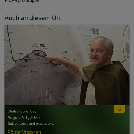
Auch an diesem Ort
Weißenburg i.Bay.
August 9
th
, 2026
Guided tours and excursions
RömerVisionen