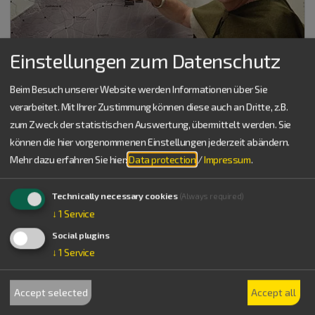
Einstellungen zum Datenschutz
Beim Besuch unserer Website werden Informationen über Sie
verarbeitet. Mit Ihrer Zustimmung können diese auch an Dritte, z.B.
Weißenburg i.Bay.
zum Zweck der statistischen Auswertung, übermittelt werden. Sie
September 13
th
, 2026
Guided tours and excursions
können die hier vorgenommenen Einstellungen jederzeit abändern.
RömerVisionen
Mehr dazu erfahren Sie hier:
Data protection
/
Impressum
.
Technically necessary cookies
(Always required)
↓
1
Service
Social plugins
↓
1
Service
Accept selected
Accept all