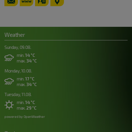
49°1'53.47''N
10°58'13.84''E
Weather
Sunday, 09.08.
min.
14 °C
max.
34 °C
Monday, 10.08.
min.
17 °C
max.
34 °C
Tuesday, 11.08.
min.
14 °C
max.
29 °C
powered by OpenWeather