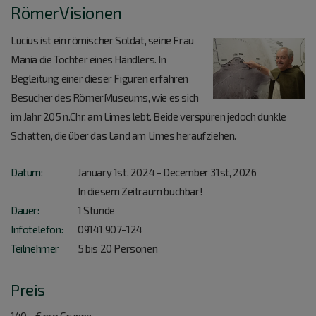
RömerVisionen
Lucius ist ein römischer Soldat, seine Frau
Mania die Tochter eines Händlers. In
Begleitung einer dieser Figuren erfahren
Besucher des RömerMuseums, wie es sich
im Jahr 205 n.Chr. am Limes lebt. Beide verspüren jedoch dunkle
Schatten, die über das Land am Limes heraufziehen.
Datum:
January 1
st
, 2024 - December 31
st
, 2026
In diesem Zeitraum buchbar!
Dauer:
1 Stunde
Infotelefon:
09141 907-124
Teilnehmer
5 bis 20 Personen
Preis
140,- € pro Gruppe