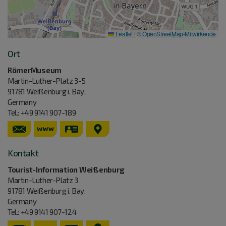
Leaflet
|
© OpenStreetMap-Mitwirkende
Ort
RömerMuseum
Martin-Luther-Platz 3-5
91781
Weißenburg i. Bay.
Germany
Tel.:
+49 9141 907-189
www.museen-weissenburg.de/de/unsere-museen
vCard
GPS:
49°1'53.74''N
10°58'13.66''E
Kontakt
Tourist-Information Weißenburg
Martin-Luther-Platz 3
91781
Weißenburg i. Bay.
Germany
Tel.:
+49 9141 907-124
www.weissenburg.de
vCard
GPS: