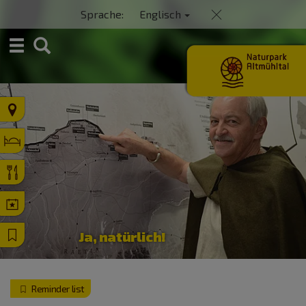
Sprache:
Englisch
S
u
c
h
e
Ja, natürlich!
Reminder list