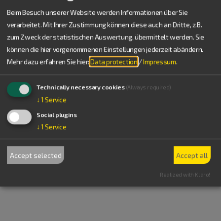
für Ur- und Frühgeschichte"
Beim Besuch unserer Website werden Informationen über Sie
verarbeitet. Mit Ihrer Zustimmung können diese auch an Dritte, z.B.
zum Zweck der statistischen Auswertung, übermittelt werden. Sie
können die hier vorgenommenen Einstellungen jederzeit abändern.
Mehr dazu erfahren Sie hier:
Data protection
/
Impressum
.
Technically necessary cookies
(Always required)
↓
1
Service
Social plugins
↓
1
Service
Accept selected
Accept all
Eichstätt
Palaeontology Museum "Museum Bergér"
Realized with Klaro!