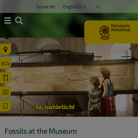
Sprache:
Englisch
S
u
c
h
e
Ja, natürlich!
Fossils at the Museum