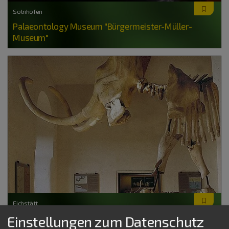
Solnhofen
Palaeontology Museum "Bürgermeister-Müller-
Museum"
Eichstätt
Einstellungen zum Datenschutz
Museum of Palaeontology and Archaeology "Museum