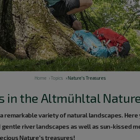
Home
› Topics
› Nature's Treasures
s in the Altmühltal Natur
 remarkable variety of natural landscapes. Here 
nd gentle river landscapes as well as sun-kissed 
recious Nature’s treasures!