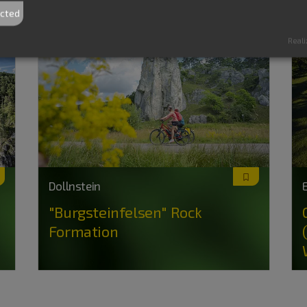
ected
Reali
Dollnstein
"Burgsteinfelsen" Rock
Formation