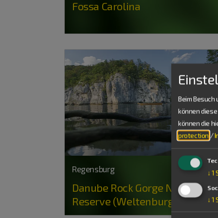
Fossa Carolina
Einste
Beim Besuch u
können diese 
können die h
protection
/
Tec
Regensburg
↓
1
Danube Rock Gorge Nature
Soc
Reserve (Weltenburg)
↓
1