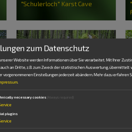
"Schulerloch" Karst Cave
llungen zum Datenschutz
nserer Website werden Informationen über Sie verarbeitet. Mit Ihrer Zus
auch an Dritte, z.B. zum Zweck der statistischen Auswertung, übermittelt 
ier vorgenommenen Einstellungen jederzeit abändern.
Mehr dazu erfahren Si
Impressum
.
hnically necessary cookies
(Always required)
Meinheim
Service
Petrifying spring (Wolfsbronn)
ial plugins
Service