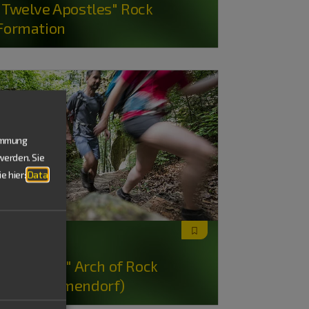
"Twelve Apostles" Rock
Formation
timmung
werden. Sie
e hier:
Data
Kinding
"Felsentor" Arch of Rock
(Unteremmendorf)