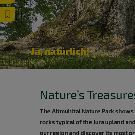
Ja, natürlich!
Nature’s Treasure
The Altmühltal Nature Park shows a
rocks typical of the Jura upland a
our region and discover its most p