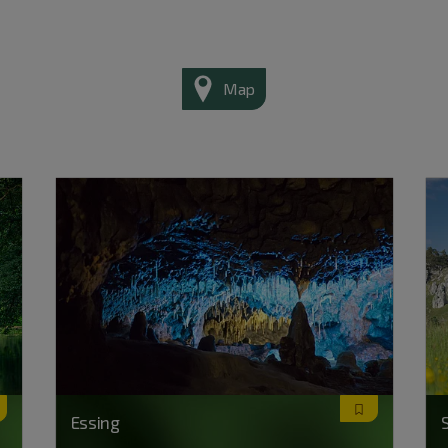
Map
Essing