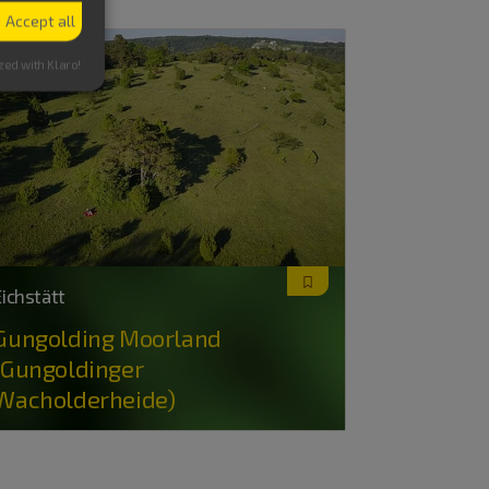
Accept all
zed with Klaro!
Eichstätt
Gungolding Moorland
(Gungoldinger
Wacholderheide)