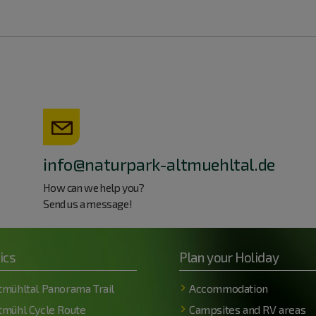
info@naturpark-altmuehltal.de
How can we help you?
Send us a message!
ics
Plan your Holiday
tmühltal Panorama Trail
Accommodation
tmühl Cycle Route
Campsites and RV areas