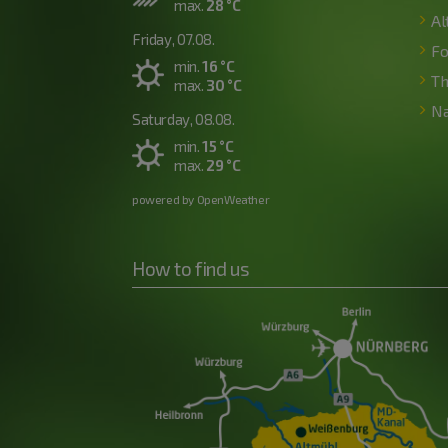
max.
28 °C
Al
Friday, 07.08.
Fo
min.
16 °C
Th
max.
30 °C
Na
Saturday, 08.08.
min.
15 °C
max.
29 °C
powered by OpenWeather
How to find us